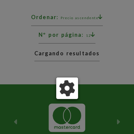
Ordenar:
Precio ascendente
Nº por página:
12
Cargando resultados
Anterior
Sigu