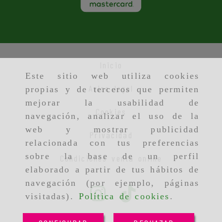
Inicio
Este sitio web utiliza cookies
Aviso legal
propias y de terceros que permiten
mejorar la usabilidad de
Cookies
navegación, analizar el uso de la
web y mostrar publicidad
Privacidad
relacionada con tus preferencias
sobre la base de un perfil
Condiciones venta online
elaborado a partir de tus hábitos de
navegación (por ejemplo, páginas
visitadas).
Política de cookies
.