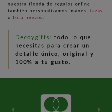
nuestra tienda de regalos online
también personalizamos imanes,
tazas
o
foto lienzos
.
Decoygifts
: todo lo que
necesitas para crear un
detalle único, original y
100% a tu gusto.
Anterior
Sigu