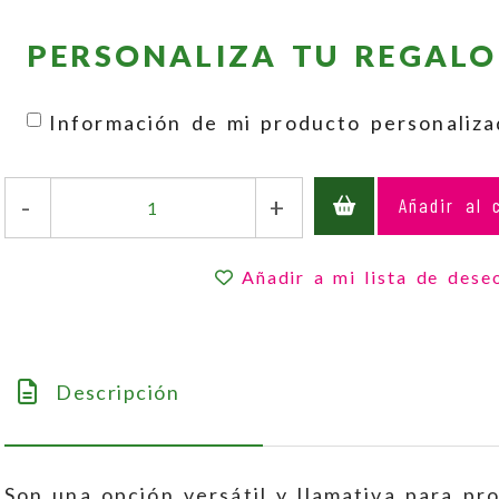
PERSONALIZA TU REGALO
Información de mi producto personaliz
-
+
Añadir al 
Añadir a mi lista de dese
Descripción
Son una opción versátil y llamativa para pr