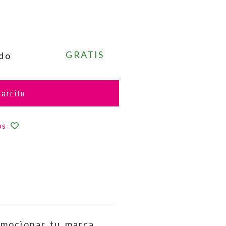
GRATIS
ado
carrito
os
omocionar tu marca,