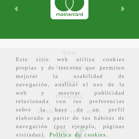
Anterior
Sigu
Inicio
Este sitio web utiliza cookies
Aviso legal
propias y de terceros que permiten
mejorar la usabilidad de
Cookies
navegación, analizar el uso de la
web y mostrar publicidad
Privacidad
relacionada con tus preferencias
sobre la base de un perfil
Condiciones venta online
elaborado a partir de tus hábitos de
navegación (por ejemplo, páginas
visitadas).
Política de cookies
.